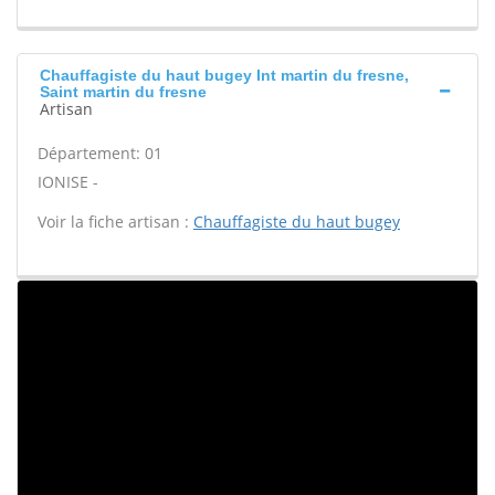
Chauffagiste du haut bugey Int martin du fresne,
Saint martin du fresne
Artisan
Département: 01
IONISE -
Voir la fiche artisan :
Chauffagiste du haut bugey