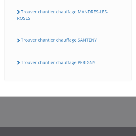
Trouver chantier chauffage MANDRES-LES-
ROSES
Trouver chantier chauffage SANTENY
Trouver chantier chauffage PERIGNY
BatiWebPro
B
Assistant en ligne
B