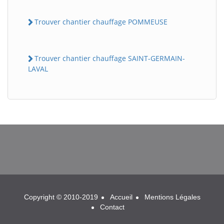
Trouver chantier chauffage POMMEUSE
Trouver chantier chauffage SAINT-GERMAIN-
LAVAL
BatiWebPro
B
Assistant en ligne
B
Copyright © 2010-2019
Accueil
Mentions Légales
Contact