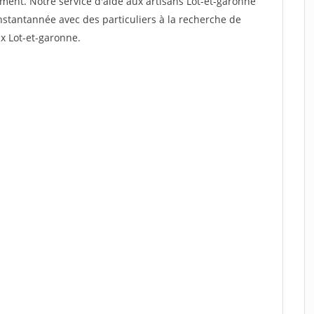
dement. Notre service d'aide aux artisans Lot-et-garonne
stantannée avec des particuliers à la recherche de
ux Lot-et-garonne.