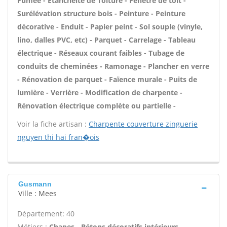
Fumée - Étanchéité de Toiture - Fenêtre de toit -
Surélévation structure bois - Peinture - Peinture
décorative - Enduit - Papier peint - Sol souple (vinyle,
lino, dalles PVC, etc) - Parquet - Carrelage - Tableau
électrique - Réseaux courant faibles - Tubage de
conduits de cheminées - Ramonage - Plancher en verre
- Rénovation de parquet - Faïence murale - Puits de
lumière - Verrière - Modification de charpente -
Rénovation électrique complète ou partielle -
Voir la fiche artisan :
Charpente couverture zinguerie
nguyen thi hai fran�ois
Gusmann
Ville : Mees
Département: 40
Métiers :
Chapes - Bétons décoratifs intérieurs -